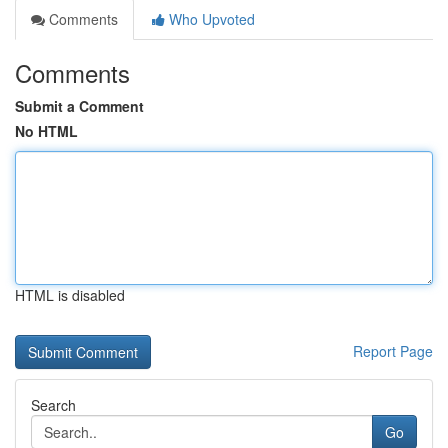
Comments
Who Upvoted
Comments
Submit a Comment
No HTML
HTML is disabled
Report Page
Search
Go