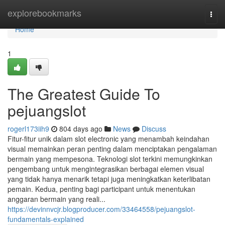
Home
explorebookmarks
Togg
navi
Home
1
The Greatest Guide To
pejuangslot
rogerl173iih9
804 days ago
News
Discuss
Fitur-fitur unik dalam slot electronic yang menambah keindahan
visual memainkan peran penting dalam menciptakan pengalaman
bermain yang mempesona. Teknologi slot terkini memungkinkan
pengembang untuk mengintegrasikan berbagai elemen visual
yang tidak hanya menarik tetapi juga meningkatkan keterlibatan
pemain. Kedua, penting bagi participant untuk menentukan
anggaran bermain yang reali...
https://devinnvcjr.blogproducer.com/33464558/pejuangslot-
fundamentals-explained