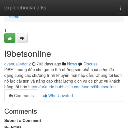
Home
explorebookmarks
Togg
navi
Home
1
I9betsonline
evan6z84dcn2
703 days ago
News
Discuss
I9BET mang đến cho game thủ những sản phẩm cá cược đa
dạng cùng các chương trình khuyến mãi hấp dẫn. Chúng tôi luôn
nỗ lực cải tiến và nâng cao chất lượng dịch vụ để phục vụ khách
hàng tốt hơn
https://orlando.bubblelife.com/users/i9betsonline
Comments
Who Upvoted
Comments
Submit a Comment
No HTML