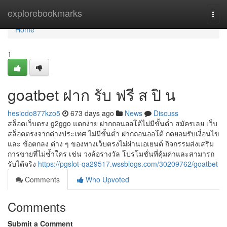
Home
explorebookmarks
Togg
navi
Home
1
goatbet ฝาก รับ ฟรี ส ปิ น
hesiodo877kzo5
673 days ago
News
Discuss
สล็อตเว็บตรง g2ggo แตกง่าย ฝากถอนออโต้ไม่มีขั้นต่ำ สมัครเลย เว็บ
สล็อตตรงจากต่างประเทศ ไม่มีขั้นต่ำ ฝากถอนออโต้ กดยอมรับเงื่อนไข
และ ข้อตกลง ต่าง ๆ ของทางเว็บตรงไม่ผ่านเอเยนต์ กิจกรรมส่งเสริม
การขายที่ไม่ซ้ำใคร เช่น วงล้อรางวัล โปรโมชั่นที่คุ้มค่าและสามารถ
รับได้จริง
https://pgslot-qa29517.wssblogs.com/30209762/goatbet
Comments
Who Upvoted
Comments
Submit a Comment