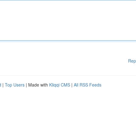
Rep
d
|
Top Users
| Made with
Kliqqi CMS
|
All RSS Feeds