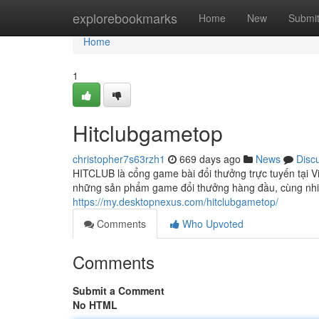
Home
explorebookmarks
Home
New
Submi
Home
1
Hitclubgametop
christopher7s63rzh1
669 days ago
News
Disc
HITCLUB là cổng game bài đổi thưởng trực tuyến tại 
những sản phẩm game đổi thưởng hàng đầu, cùng nhi
https://my.desktopnexus.com/hitclubgametop/
Comments
Who Upvoted
Comments
Submit a Comment
No HTML