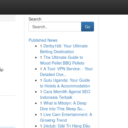
Search
Go
Published News
1
Derby168: Your Ultimate
Betting Destination
1
The Ultimate Guide to
Wood Pellet BBQ Pellets
1
A Tool: VPN Service: - Your
ấp
Detailed Ove...
1
Gulu Uganda: Your Guide
to Hotels & Accommodation
1
Cara Memilih Agensi SEO
Indonesia Terbaik
1
What is Mitolyn: A Deep
Dive into This Sleep Su...
1
Live Cam Entertainment: A
Growing Trend
1
24club: Giải Trí Hàng Đầu