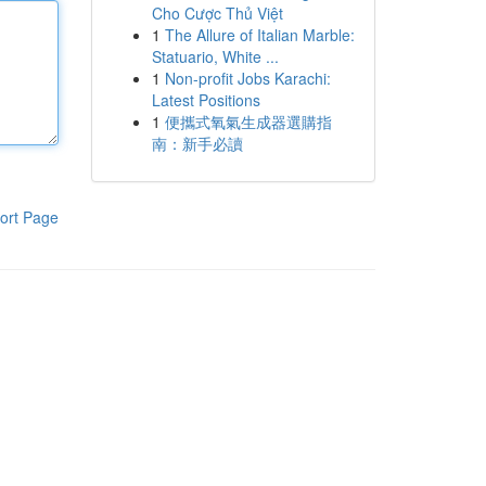
Cho Cược Thủ Việt
1
The Allure of Italian Marble:
Statuario, White ...
1
Non-profit Jobs Karachi:
Latest Positions
1
便攜式氧氣生成器選購指
南：新手必讀
ort Page