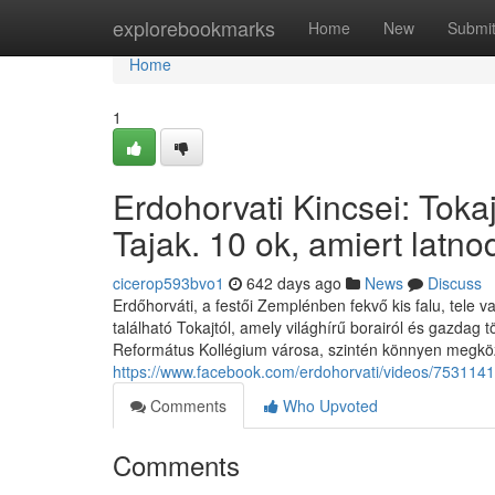
Home
explorebookmarks
Home
New
Submi
Home
1
Erdohorvati Kincsei: Toka
Tajak. 10 ok, amiert latno
cicerop593bvo1
642 days ago
News
Discuss
Erdőhorváti, a festői Zemplénben fekvő kis falu, tele v
található Tokajtól, amely világhírű borairól és gazdag
Református Kollégium városa, szintén könnyen megközel
https://www.facebook.com/erdohorvati/videos/75311
Comments
Who Upvoted
Comments