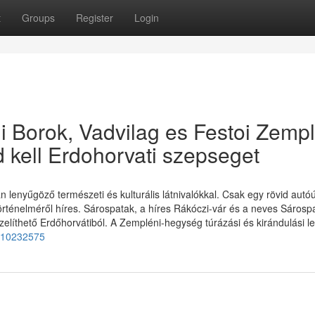
t
Groups
Register
Login
ji Borok, Vadvilag es Festoi Zemp
d kell Erdohorvati szepseget
an lenyűgöző természeti és kulturális látnivalókkal. Csak egy rövid autó
 történelméről híres. Sárospatak, a híres Rákóczi-vár és a neves Sárosp
íthető Erdőhorvátiból. A Zempléni-hegység túrázási és kirándulási leh
4110232575