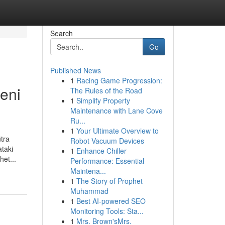
Search
Go
Published News
1
Racing Game Progression:
leni
The Rules of the Road
1
Simplify Property
Maintenance with Lane Cove
Ru...
1
Your Ultimate Overview to
útra
Robot Vacuum Devices
ataki
1
Enhance Chiller
et...
Performance: Essential
Maintena...
1
The Story of Prophet
Muhammad
1
Best AI-powered SEO
Monitoring Tools: Sta...
1
Mrs. Brown'sMrs.