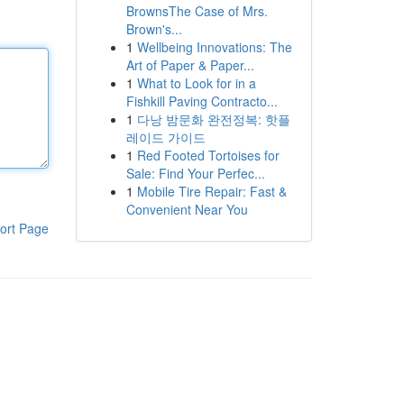
BrownsThe Case of Mrs.
Brown's...
1
Wellbeing Innovations: The
Art of Paper & Paper...
1
What to Look for in a
Fishkill Paving Contracto...
1
다낭 밤문화 완전정복: 핫플
레이드 가이드
1
Red Footed Tortoises for
Sale: Find Your Perfec...
1
Mobile Tire Repair: Fast &
Convenient Near You
ort Page