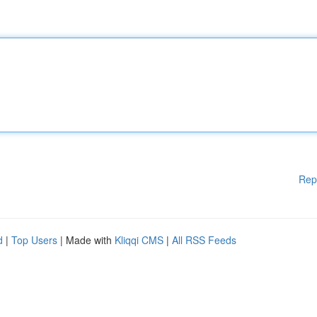
Rep
d
|
Top Users
| Made with
Kliqqi CMS
|
All RSS Feeds