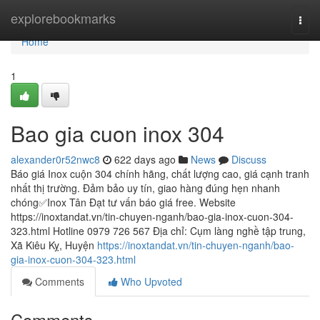
Home
explorebookmarks
Togg
navi
Home
1
Bao gia cuon inox 304
alexander0r52nwc8
622 days ago
News
Discuss
Báo giá Inox cuộn 304 chính hãng, chất lượng cao, giá cạnh tranh
nhất thị trường. Đảm bảo uy tín, giao hàng đúng hẹn nhanh
chóng✅Inox Tân Đạt tư vấn báo giá free. Website
https://inoxtandat.vn/tin-chuyen-nganh/bao-gia-inox-cuon-304-
323.html Hotline 0979 726 567 Địa chỉ: Cụm làng nghề tập trung,
Xã Kiêu Kỵ, Huyện
https://inoxtandat.vn/tin-chuyen-nganh/bao-
gia-inox-cuon-304-323.html
Comments
Who Upvoted
Comments