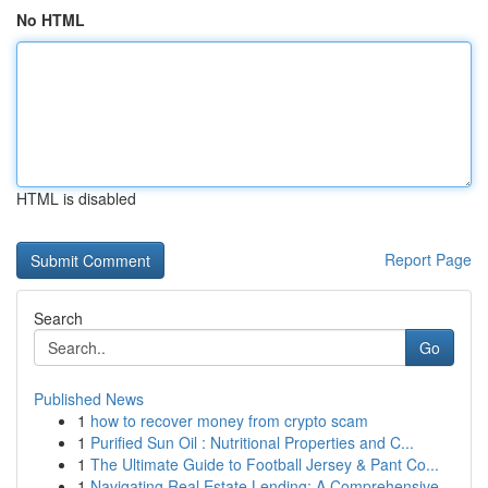
No HTML
HTML is disabled
Report Page
Search
Go
Published News
1
how to recover money from crypto scam
1
Purified Sun Oil : Nutritional Properties and C...
1
The Ultimate Guide to Football Jersey & Pant Co...
1
Navigating Real Estate Lending: A Comprehensive...