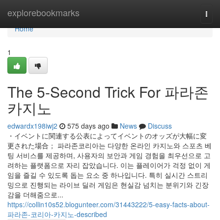
Home
explorebookmarks
Togg
navi
Home
1
The 5-Second Trick For 파라존
카지노
edwardx198iwj2
575 days ago
News
Discuss
・イベントに関連する公表によってイベントのオッズが大幅に変
更された場合； 파라존코리아는 다양한 온라인 카지노와 스포츠 베
팅 서비스를 제공하며, 사용자의 보안과 게임 경험을 최우선으로 고
려하는 플랫폼으로 자리 잡았습니다. 이는 플레이어가 걱정 없이 게
임을 즐길 수 있도록 돕는 요소 중 하나입니다. 특히 실시간 스트리
밍으로 진행되는 라이브 딜러 게임은 현실감 넘치는 분위기와 긴장
감을 더해줌으로...
https://collin10s52.blogunteer.com/31443222/5-easy-facts-about-
파라존-코리아-카지노-described