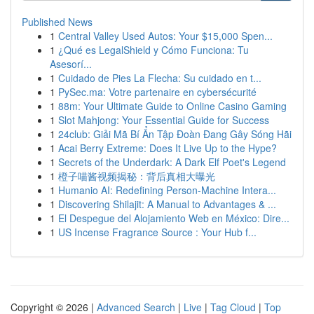
Published News
1
Central Valley Used Autos: Your $15,000 Spen...
1
¿Qué es LegalShield y Cómo Funciona: Tu
Asesorí...
1
Cuidado de Pies La Flecha: Su cuidado en t...
1
PySec.ma: Votre partenaire en cybersécurité
1
88m: Your Ultimate Guide to Online Casino Gaming
1
Slot Mahjong: Your Essential Guide for Success
1
24club: Giải Mã Bí Ẩn Tập Đoàn Đang Gây Sóng Hãi
1
Acai Berry Extreme: Does It Live Up to the Hype?
1
Secrets of the Underdark: A Dark Elf Poet's Legend
1
橙子喵酱视频揭秘：背后真相大曝光
1
Humanio AI: Redefining Person-Machine Intera...
1
Discovering Shilajit: A Manual to Advantages & ...
1
El Despegue del Alojamiento Web en México: Dire...
1
US Incense Fragrance Source : Your Hub f...
Copyright © 2026 |
Advanced Search
|
Live
|
Tag Cloud
|
Top