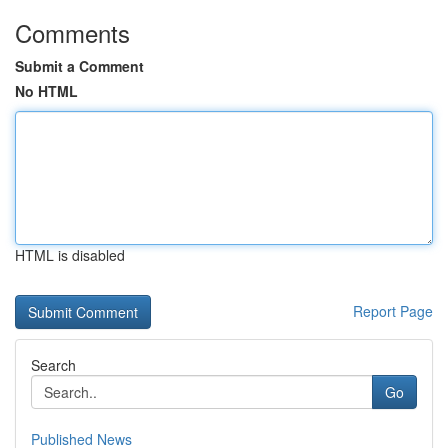
Comments
Submit a Comment
No HTML
HTML is disabled
Report Page
Search
Go
Published News