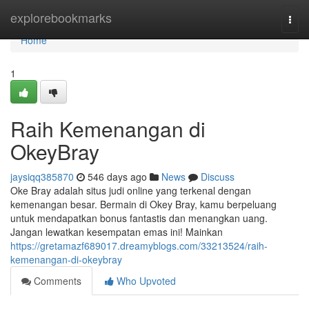
Home
explorebookmarks
Togg
navi
Home
1
Raih Kemenangan di
OkeyBray
jaysiqq385870
546 days ago
News
Discuss
Oke Bray adalah situs judi online yang terkenal dengan
kemenangan besar. Bermain di Okey Bray, kamu berpeluang
untuk mendapatkan bonus fantastis dan menangkan uang.
Jangan lewatkan kesempatan emas ini! Mainkan
https://gretamazf689017.dreamyblogs.com/33213524/raih-
kemenangan-di-okeybray
Comments
Who Upvoted