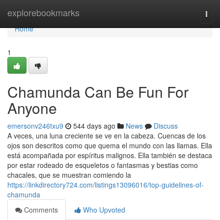
Home
explorebookmarks
Togg
navi
Home
1
Chamunda Can Be Fun For
Anyone
emersonv246txu9
544 days ago
News
Discuss
A veces, una luna creciente se ve en la cabeza. Cuencas de los
ojos son descritos como que quema el mundo con las llamas. Ella
está acompañada por espíritus malignos. Ella también se destaca
por estar rodeado de esqueletos o fantasmas y bestias como
chacales, que se muestran comiendo la
https://linkdirectory724.com/listings13096016/top-guidelines-of-
chamunda
Comments
Who Upvoted