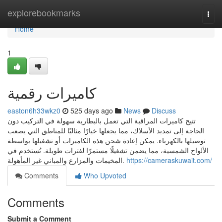
Home
explorebookmarks
Togg
navi
Home
1
كاميرات رقمية
easton6h33wkz0
525 days ago
News
Discuss
تتيح كاميرات المراقبة التي تعمل بالبطارية سهولة في التركيب دون
الحاجة إلى تمديد الأسلاك، مما يجعلها خيارًا مثاليًا للمناطق التي يصعب
توصيلها بالكهرباء. يمكن إعادة شحن هذه الكاميرات أو تشغيلها بواسطة
الألواح الشمسية، مما يضمن تشغيلًا مستمرًا لفترات طويلة. تُستخدم في
المخيمات والمزارع والمباني غير المأهولة.
https://cameraskuwait.com/
Comments
Who Upvoted
Comments
Submit a Comment