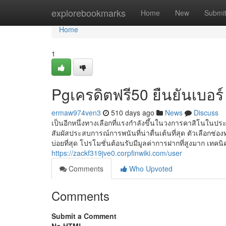
Home
explorebookmarks
Home
New
Submi
Home
1
Pgเครดิตฟรี50 ยืนยันเบอร์
ermaw974ven3
510 days ago
News
Discuss
เป็นอีกหนึ่งทางเลือกที่แรงกำลังขึ้นในวงการคาสิโนในประเทศไ
สัมผัสประสบการณ์การพนันที่น่าตื่นเต้นที่สุด ตัวเลือกช่
บ่อยที่สุด โปรโมชั่นต้อนรับมีมูลค่าการฝากที่สูงมาก เทคน
https://zackf319jve0.corpfinwiki.com/user
Comments
Who Upvoted
Comments
Submit a Comment