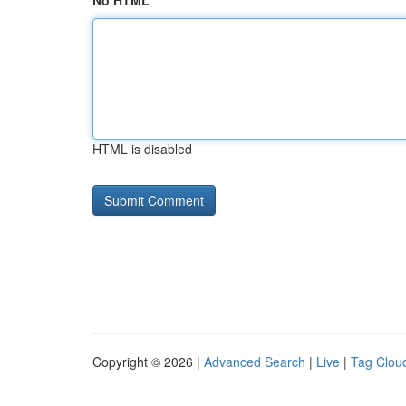
No HTML
HTML is disabled
Copyright © 2026 |
Advanced Search
|
Live
|
Tag Clou