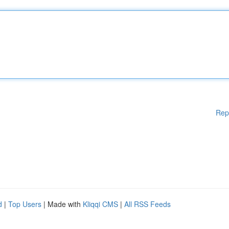
Rep
d
|
Top Users
| Made with
Kliqqi CMS
|
All RSS Feeds