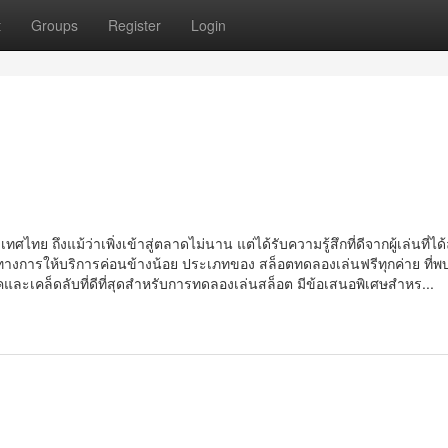
t
Groups
Register
Login
ทย ถึงแม้ว่าเพิ่งเข้าสู่ตลาดไม่นาน แต่ได้รับความรู้สึกที่ดีจากผู้เล่นที่ได
องทางการให้บริการค่อนข้างน้อย ประเภทของ สล็อตทดลองเล่นฟรีทุกค่าย ที่พบ
ิคและเคล็ดลับที่ดีที่สุดสำหรับการทดลองเล่นสล็อต มีข้อเสนอพิเศษสำหร...