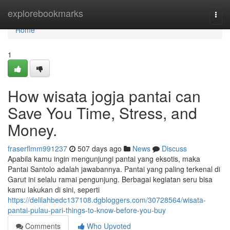
Home
explorebookmarks
Togg
navi
Home
1
How wisata jogja pantai can
Save You Time, Stress, and
Money.
fraserflmm991237
507 days ago
News
Discuss
Apabila kamu ingin mengunjungi pantai yang eksotis, maka
Pantai Santolo adalah jawabannya. Pantai yang paling terkenal di
Garut ini selalu ramai pengunjung. Berbagai kegiatan seru bisa
kamu lakukan di sini, seperti
https://delilahbedc137108.dgbloggers.com/30728564/wisata-
pantai-pulau-pari-things-to-know-before-you-buy
Comments
Who Upvoted