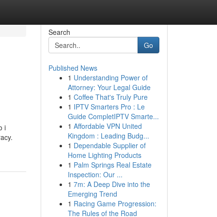
Search
Go
Published News
1
Understanding Power of
Attorney: Your Legal Guide
1
Coffee That's Truly Pure
1
IPTV Smarters Pro : Le
Guide CompletIPTV Smarte...
1
Affordable VPN United
 i
Kingdom : Leading Budg...
acy.
1
Dependable Supplier of
Home Lighting Products
1
Palm Springs Real Estate
Inspection: Our ...
1
7m: A Deep Dive into the
Emerging Trend
1
Racing Game Progression:
The Rules of the Road