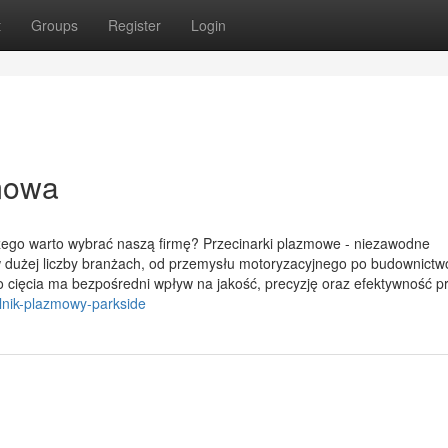
t
Groups
Register
Login
zmowa
czego warto wybrać naszą firmę? Przecinarki plazmowe - niezawodne
w dużej liczby branżach, od przemysłu motoryzacyjnego po budownictwo
 cięcia ma bezpośredni wpływ na jakość, precyzję oraz efektywność pr
lnik-plazmowy-parkside