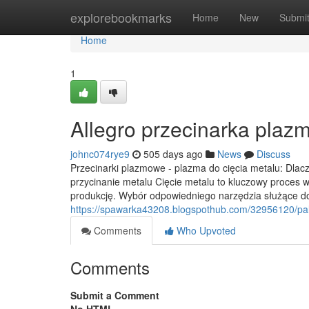
Home
explorebookmarks
Home
New
Submi
Home
1
Allegro przecinarka pla
johnc074rye9
505 days ago
News
Discuss
Przecinarki plazmowe - plazma do cięcia metalu: Dla
przycinanie metalu Cięcie metalu to kluczowy proces 
produkcję. Wybór odpowiedniego narzędzia służące do
https://spawarka43208.blogspothub.com/32956120/pa
Comments
Who Upvoted
Comments
Submit a Comment