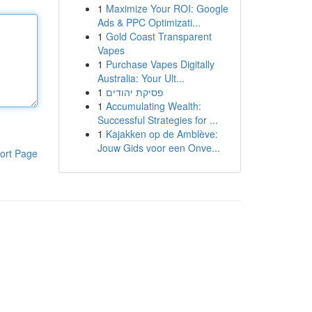
1
Maximize Your ROI: Google
Ads & PPC Optimizati...
1
Gold Coast Transparent
Vapes
1
Purchase Vapes Digitally
Australia: Your Ult...
1
פסיקת יהודים
1
Accumulating Wealth:
Successful Strategies for ...
1
Kajakken op de Amblève:
Jouw Gids voor een Onve...
ort Page