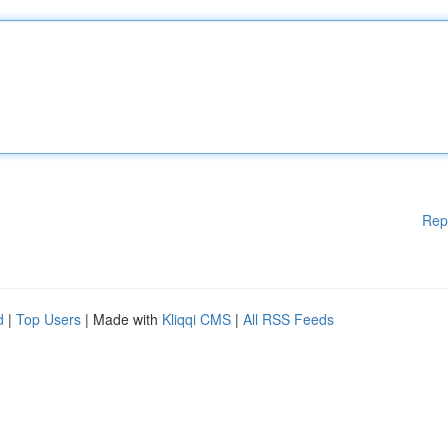
Rep
d
|
Top Users
| Made with
Kliqqi CMS
|
All RSS Feeds