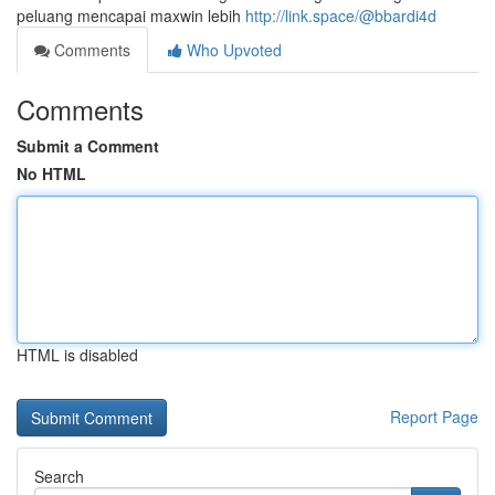
peluang mencapai maxwin lebih
http://link.space/@bbardi4d
Comments
Who Upvoted
Comments
Submit a Comment
No HTML
HTML is disabled
Report Page
Search