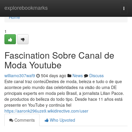
Home
explorebookmarks
Togg
navi
Home
1
Fascination Sobre Canal de
Moda Youtube
williamo307waf9
504 days ago
News
Discuss
Este canal traz conteúDestes de moda, beleza e tudo o de que
acontece pelo mundo das celebridades na visão do uma DE
principais experts em moda pelo Brasil, a jornalista Lilian Pacce.
de productos do belleza do todo tipo. Desde hace 11 años está
presente en YouTube y continúa fiel
https://aaronk296uze9.wikidirective.com/user
Comments
Who Upvoted