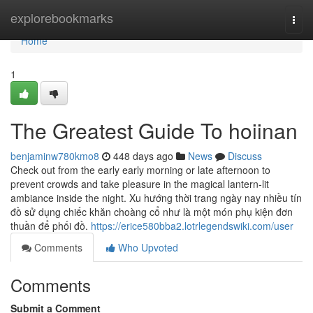
Home
explorebookmarks
Togg
navi
Home
1
The Greatest Guide To hoiinan
benjaminw780kmo8
448 days ago
News
Discuss
Check out from the early early morning or late afternoon to
prevent crowds and take pleasure in the magical lantern-lit
ambiance inside the night. Xu hướng thời trang ngày nay nhiều tín
đồ sử dụng chiếc khăn choàng cổ như là một món phụ kiện đơn
thuần để phối đồ.
https://erice580bba2.lotrlegendswiki.com/user
Comments
Who Upvoted
Comments
Submit a Comment