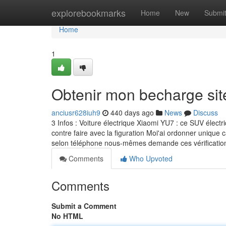
Home
explorebookmarks
Home
New
Submi
Home
1
Obtenir mon becharge sit
anciusr628iuh9
440 days ago
News
Discuss
3 Infos : Voiture électrique Xiaomi YU7 : ce SUV électri
contre faire avec la figuration Moi'ai ordonner unique
selon téléphone nous-mêmes demande ces vérifications 
Comments
Who Upvoted
Comments
Submit a Comment
No HTML