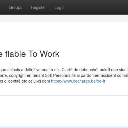
t
Groups
Register
Login
e fiable To Work
que chinois a définitivement à elle Clarté de débouché, puis il non vien
 carte. copyright en tenant 50€ Personnalité'ai pardonner accident co
d'identité etc celui-ci dont
https://www.becharge.be/be-fr