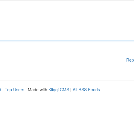
Rep
d
|
Top Users
| Made with
Kliqqi CMS
|
All RSS Feeds