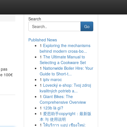
Search
Go
Published News
1
Exploring the mechanisms
behind modern cross-bo...
1
The Ultimate Manual to
Selecting a Cookware Set
1
Nationwide Boiler Hire: Your
t pas
Guide to Short-t...
mme 100€
1
iptv maroc
1
Lovecký e-shop: Tvoj zdroj
kvalitných potrieb a...
1
Giant Bikes: The
Comprehensive Overview
1
123b là gì?
1
爱思助手copyright：最新版
本 与 使用说明
1
ให้บริการ แอป เชียงใหม่: