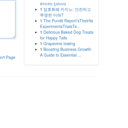
ครบจบ รูปแบบ
1
암호화폐 카지노: 안전하고
투명한 미래?
1
The Pundit Report'sTheirIts
ExperimentsTrialsTe...
1
Delicious Baked Dog Treats
for Happy Tails
1
Grapevine towing
1
Boosting Business Growth:
A Guide to Essential ...
ort Page