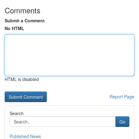
Comments
Submit a Comment
No HTML
HTML is disabled
Report Page
Search
Go
Published News