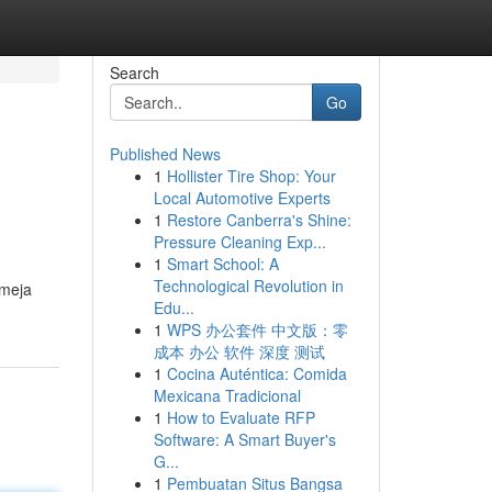
Search
Go
Published News
1
Hollister Tire Shop: Your
Local Automotive Experts
1
Restore Canberra's Shine:
Pressure Cleaning Exp...
1
Smart School: A
Technological Revolution in
 meja
Edu...
1
WPS 办公套件 中文版：零
成本 办公 软件 深度 测试
1
Cocina Auténtica: Comida
Mexicana Tradicional
1
How to Evaluate RFP
Software: A Smart Buyer's
G...
1
Pembuatan Situs Bangsa