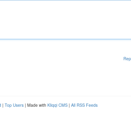
Rep
d
|
Top Users
| Made with
Kliqqi CMS
|
All RSS Feeds