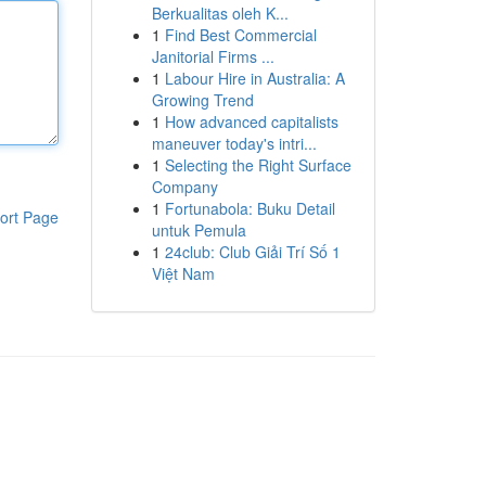
Berkualitas oleh K...
1
Find Best Commercial
Janitorial Firms ...
1
Labour Hire in Australia: A
Growing Trend
1
How advanced capitalists
maneuver today's intri...
1
Selecting the Right Surface
Company
1
Fortunabola: Buku Detail
ort Page
untuk Pemula
1
24club: Club Giải Trí Số 1
Việt Nam