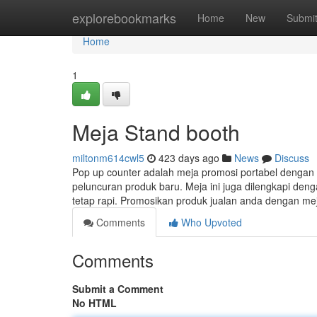
Home
explorebookmarks
Home
New
Submi
Home
1
Meja Stand booth
miltonm614cwl5
423 days ago
News
Discuss
Pop up counter adalah meja promosi portabel dengan
peluncuran produk baru. Meja ini juga dilengkapi de
tetap rapi. Promosikan produk jualan anda dengan m
Comments
Who Upvoted
Comments
Submit a Comment
No HTML