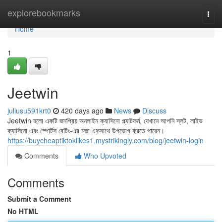
Home
explorebookmarks
Togg
navi
Home
1
Jeetwin
juliusu591krt0
420 days ago
News
Discuss
Jeetwin হলো একটি জনপ্রিয় অনলাইন ক্যাসিনো প্ল্যাটফর্ম, যেখানে আপনি স্লট, লাইভ
ক্যাসিনো এবং স্পোর্টস বেটিং-এর মজা একসাথে উপভোগ করতে পারেন।
https://buycheaptiktoklikes1.mystrikingly.com/blog/jeetwin-login
Comments
Who Upvoted
Comments
Submit a Comment
No HTML