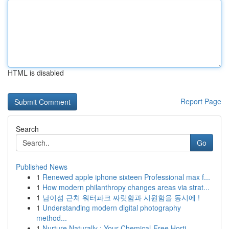
HTML is disabled
Report Page
Search
Go
Published News
1
Renewed apple iphone sixteen Professional max f...
1
How modern philanthropy changes areas via strat...
1
남이섬 근처 워터파크 짜릿함과 시원함을 동시에 !
1
Understanding modern digital photography
method...
1
Nurture Naturally : Your Chemical-Free Horti...