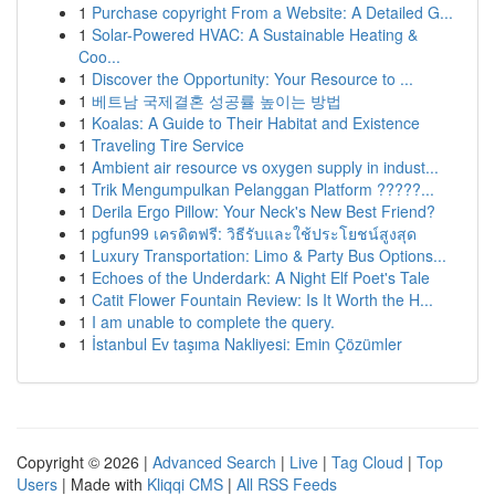
1
Purchase copyright From a Website: A Detailed G...
1
Solar-Powered HVAC: A Sustainable Heating &
Coo...
1
Discover the Opportunity: Your Resource to ...
1
베트남 국제결혼 성공률 높이는 방법
1
Koalas: A Guide to Their Habitat and Existence
1
Traveling Tire Service
1
Ambient air resource vs oxygen supply in indust...
1
Trik Mengumpulkan Pelanggan Platform ?????...
1
Derila Ergo Pillow: Your Neck's New Best Friend?
1
pgfun99 เครดิตฟรี: วิธีรับและใช้ประโยชน์สูงสุด
1
Luxury Transportation: Limo & Party Bus Options...
1
Echoes of the Underdark: A Night Elf Poet's Tale
1
Catit Flower Fountain Review: Is It Worth the H...
1
I am unable to complete the query.
1
İstanbul Ev taşıma Nakliyesi: Emin Çözümler
Copyright © 2026 |
Advanced Search
|
Live
|
Tag Cloud
|
Top
Users
| Made with
Kliqqi CMS
|
All RSS Feeds