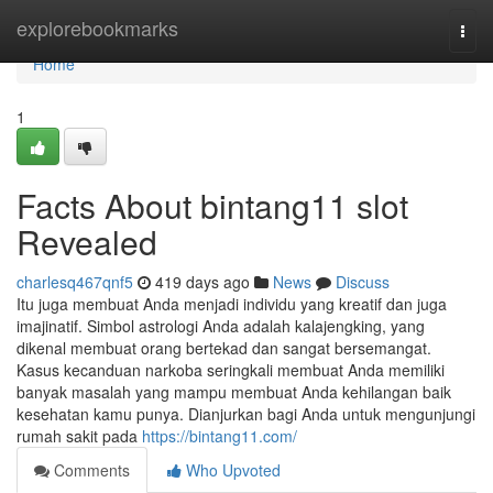
Home
explorebookmarks
Togg
navi
Home
1
Facts About bintang11 slot
Revealed
charlesq467qnf5
419 days ago
News
Discuss
Itu juga membuat Anda menjadi individu yang kreatif dan juga
imajinatif. Simbol astrologi Anda adalah kalajengking, yang
dikenal membuat orang bertekad dan sangat bersemangat.
Kasus kecanduan narkoba seringkali membuat Anda memiliki
banyak masalah yang mampu membuat Anda kehilangan baik
kesehatan kamu punya. Dianjurkan bagi Anda untuk mengunjungi
rumah sakit pada
https://bintang11.com/
Comments
Who Upvoted