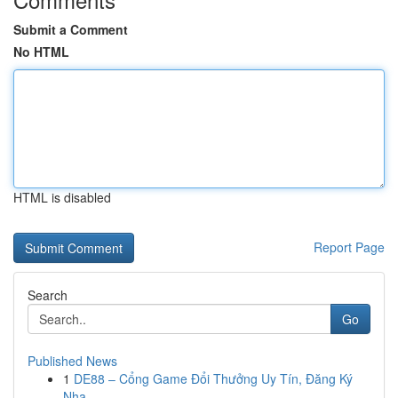
Submit a Comment
No HTML
HTML is disabled
Report Page
Search
Go
Published News
1
DE88 – Cổng Game Đổi Thưởng Uy Tín, Đăng Ký
Nha...