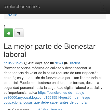
Home
explorebookmarks
Togg
navi
Home
1
La mejor parte de Bienestar
laboral
neilk778ojd2
412 days ago
News
Discuss
Proveer servicios médicos de calidad y desencadenar la
dependencia de valor de la salud requiere de una inspección
estratégica y una unión de fuerzas que permitan liberar todo el
potencial. Puede manifestarse en diferentes formas, desde la
seguridad personal hasta la seguridad digital, laboral o social, y
su importancia radica
https://condiciones-de-trabajo-
se90000.mybuzzblog.com/15515514/gestión-del-riesgo-
ocupacional-cosas-que-debe-saber-antes-de-comprar
Comments
Who Upvoted