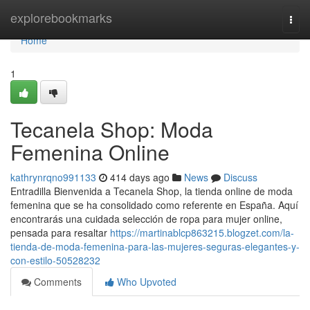
Home
explorebookmarks
Togg
navi
Home
1
Tecanela Shop: Moda
Femenina Online
kathrynrqno991133
414 days ago
News
Discuss
Entradilla Bienvenida a Tecanela Shop, la tienda online de moda
femenina que se ha consolidado como referente en España. Aquí
encontrarás una cuidada selección de ropa para mujer online,
pensada para resaltar
https://martinablcp863215.blogzet.com/la-
tienda-de-moda-femenina-para-las-mujeres-seguras-elegantes-y-
con-estilo-50528232
Comments
Who Upvoted