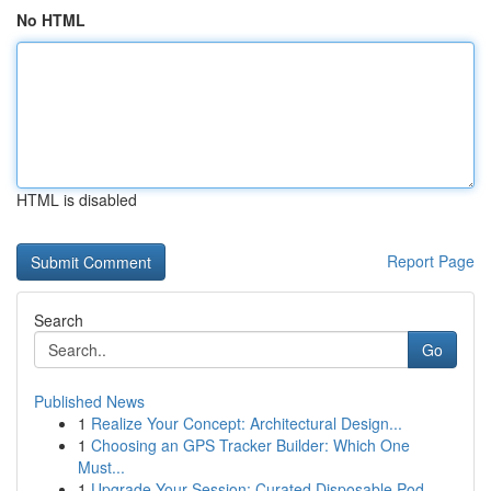
No HTML
HTML is disabled
Report Page
Search
Go
Published News
1
Realize Your Concept: Architectural Design...
1
Choosing an GPS Tracker Builder: Which One
Must...
1
Upgrade Your Session: Curated Disposable Pod