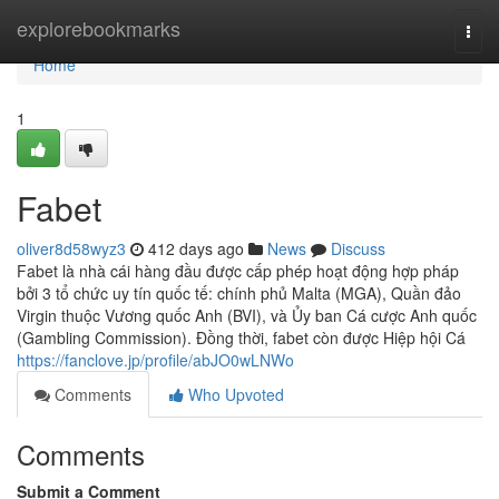
Home
explorebookmarks
Togg
navi
Home
1
Fabet
oliver8d58wyz3
412 days ago
News
Discuss
Fabet là nhà cái hàng đầu được cấp phép hoạt động hợp pháp
bởi 3 tổ chức uy tín quốc tế: chính phủ Malta (MGA), Quần đảo
Virgin thuộc Vương quốc Anh (BVI), và Ủy ban Cá cược Anh quốc
(Gambling Commission). Đồng thời, fabet còn được Hiệp hội Cá
https://fanclove.jp/profile/abJO0wLNWo
Comments
Who Upvoted
Comments
Submit a Comment