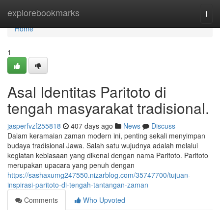
Home
explorebookmarks
Togg
navi
Home
1
Asal Identitas Paritoto di
tengah masyarakat tradisional.
jasperfvzf255818
407 days ago
News
Discuss
Dalam keramaian zaman modern ini, penting sekali menyimpan
budaya tradisional Jawa. Salah satu wujudnya adalah melalui
kegiatan kebiasaan yang dikenal dengan nama Paritoto. Paritoto
merupakan upacara yang penuh dengan
https://sashaxumg247550.nizarblog.com/35747700/tujuan-
inspirasi-paritoto-di-tengah-tantangan-zaman
Comments
Who Upvoted