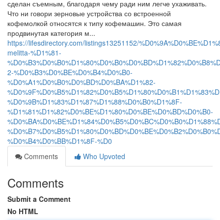
сделан съемным, благодаря чему ради ним легче ухаживать.
Что ни говори зерновые устройства со встроенной
кофемолкой относятся к типу кофемашин. Это самая
продвинутая категория м...
https://lifesdirectory.com/listings13251152/%D0%9A%D
melitta-%D1%81-
%D0%B3%D0%B0%D1%80%D0%B0%D0%BD%D1%82%D0%B8%D
2-%D0%B3%D0%BE%D0%B4%D0%B0-
%D0%A1%D0%B0%D0%BD%D0%BA%D1%82-
%D0%9F%D0%B5%D1%82%D0%B5%D1%80%D0%B1%D1%83%D
%D0%9B%D1%83%D1%87%D1%88%D0%B0%D1%8F-
%D1%81%D1%82%D0%BE%D1%80%D0%BE%D0%BD%D0%B0-
%D0%BA%D0%BE%D1%84%D0%B5%D0%BC%D0%B0%D1%88%D
%D0%B7%D0%B5%D1%80%D0%BD%D0%BE%D0%B2%D0%B0%D
%D0%B4%D0%BB%D1%8F-%D0
Comments
Who Upvoted
Comments
Submit a Comment
No HTML