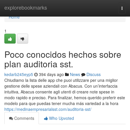
Home
explorebookmarks
Togg
navi
Home
1
Poco conocidos hechos sobre
plan auditoria sst.
kedarb245eyp5
394 days ago
News
Discuss
Chiudiamo la lista delle app che puoi utilizzare per una miglior
gestione delle spese aziendali con Abacus. Con un’interfaccia
intuitiva, Abacus consente agli utenti di creare note spese in
modo rapido e preciso. Para finalizar, hemos querido preferir este
modelo para que puedas tener mucha más variedad a la hora
https://medinaempresarialsst.com/auditoria-sst/
Comments
Who Upvoted