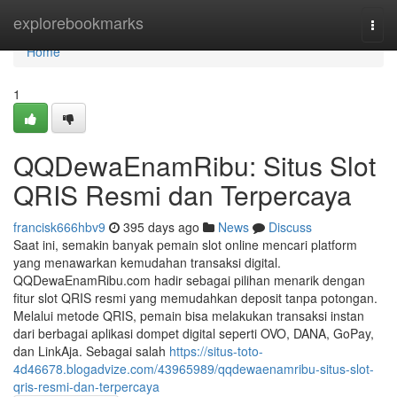
Home
explorebookmarks
Togg
navi
Home
1
QQDewaEnamRibu: Situs Slot
QRIS Resmi dan Terpercaya
francisk666hbv9
395 days ago
News
Discuss
Saat ini, semakin banyak pemain slot online mencari platform
yang menawarkan kemudahan transaksi digital.
QQDewaEnamRibu.com hadir sebagai pilihan menarik dengan
fitur slot QRIS resmi yang memudahkan deposit tanpa potongan.
Melalui metode QRIS, pemain bisa melakukan transaksi instan
dari berbagai aplikasi dompet digital seperti OVO, DANA, GoPay,
dan LinkAja. Sebagai salah
https://situs-toto-
4d46678.blogadvize.com/43965989/qqdewaenamribu-situs-slot-
qris-resmi-dan-terpercaya