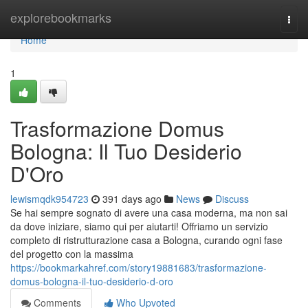
Home
explorebookmarks
Togg
navi
Home
1
Trasformazione Domus
Bologna: Il Tuo Desiderio
D'Oro
lewismqdk954723
391 days ago
News
Discuss
Se hai sempre sognato di avere una casa moderna, ma non sai
da dove iniziare, siamo qui per aiutarti! Offriamo un servizio
completo di ristrutturazione casa a Bologna, curando ogni fase
del progetto con la massima
https://bookmarkahref.com/story19881683/trasformazione-
domus-bologna-il-tuo-desiderio-d-oro
Comments
Who Upvoted