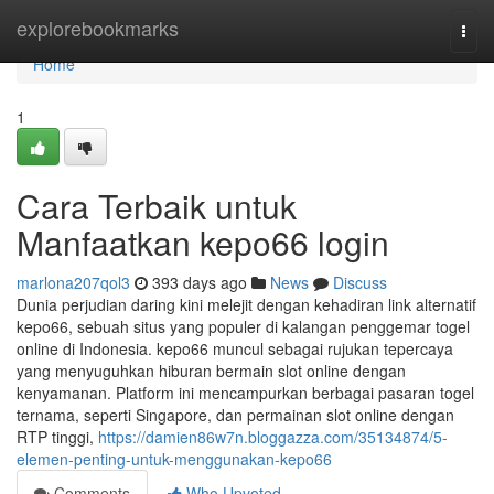
Home
explorebookmarks
Togg
navi
Home
1
Cara Terbaik untuk
Manfaatkan kepo66 login
marlona207qol3
393 days ago
News
Discuss
Dunia perjudian daring kini melejit dengan kehadiran link alternatif
kepo66, sebuah situs yang populer di kalangan penggemar togel
online di Indonesia. kepo66 muncul sebagai rujukan tepercaya
yang menyuguhkan hiburan bermain slot online dengan
kenyamanan. Platform ini mencampurkan berbagai pasaran togel
ternama, seperti Singapore, dan permainan slot online dengan
RTP tinggi,
https://damien86w7n.bloggazza.com/35134874/5-
elemen-penting-untuk-menggunakan-kepo66
Comments
Who Upvoted