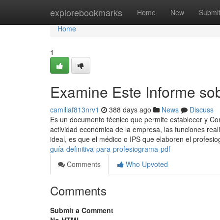
Home
explorebookmarks
Home
New
Submi
Home
1
Examine Este Informe so
camillaf813nrv1
388 days ago
News
Discuss
Es un documento técnico que permite establecer y Con
actividad económica de la empresa, las funciones real
ideal, es que el médico o IPS que elaboren el profes
guía-definitiva-para-profesiograma-pdf
Comments
Who Upvoted
Comments
Submit a Comment