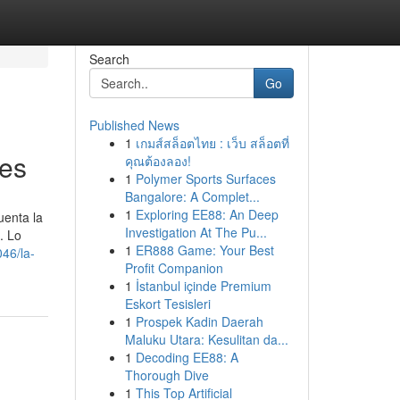
Search
Go
Published News
1
เกมส์สล็อตไทย : เว็บ สล็อตที่
res
คุณต้องลอง!
1
Polymer Sports Surfaces
Bangalore: A Complet...
1
Exploring EE88: An Deep
uenta la
Investigation At The Pu...
. Lo
1
ER888 Game: Your Best
46/la-
Profit Companion
1
İstanbul içinde Premium
Eskort Tesisleri
1
Prospek Kadin Daerah
Maluku Utara: Kesulitan da...
1
Decoding EE88: A
Thorough Dive
1
This Top Artificial