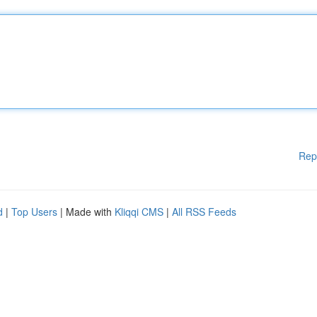
Rep
d
|
Top Users
| Made with
Kliqqi CMS
|
All RSS Feeds