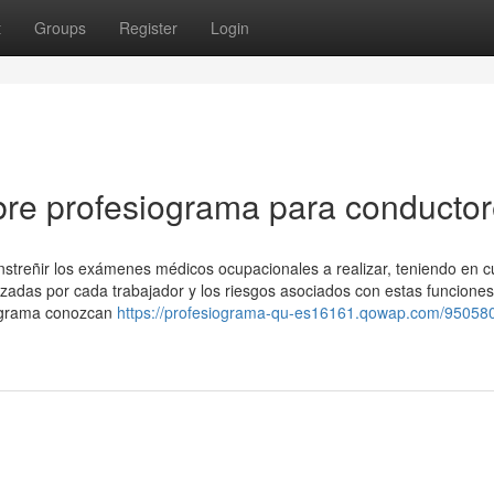
t
Groups
Register
Login
bre profesiograma para conducto
streñir los exámenes médicos ocupacionales a realizar, teniendo en c
izadas por cada trabajador y los riesgos asociados con estas funciones
iograma conozcan
https://profesiograma-qu-es16161.qowap.com/950580