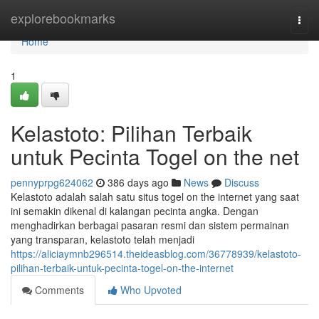
Home
explorebookmarks
Togg
navi
Home
1
Kelastoto: Pilihan Terbaik
untuk Pecinta Togel on the net
pennyprpg624062
386 days ago
News
Discuss
Kelastoto adalah salah satu situs togel on the internet yang saat
ini semakin dikenal di kalangan pecinta angka. Dengan
menghadirkan berbagai pasaran resmi dan sistem permainan
yang transparan, kelastoto telah menjadi
https://aliciaymnb296514.theideasblog.com/36778939/kelastoto-
pilihan-terbaik-untuk-pecinta-togel-on-the-internet
Comments
Who Upvoted