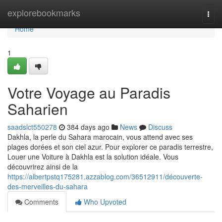
Home
explorebookmarks
Togg
navi
Home
1
Votre Voyage au Paradis
Saharien
saadslct550278
384 days ago
News
Discuss
Dakhla, la perle du Sahara marocain, vous attend avec ses
plages dorées et son ciel azur. Pour explorer ce paradis terrestre,
Louer une Voiture à Dakhla est la solution idéale. Vous
découvrirez ainsi de la
https://albertpstq175281.azzablog.com/36512911/découverte-
des-merveilles-du-sahara
Comments
Who Upvoted