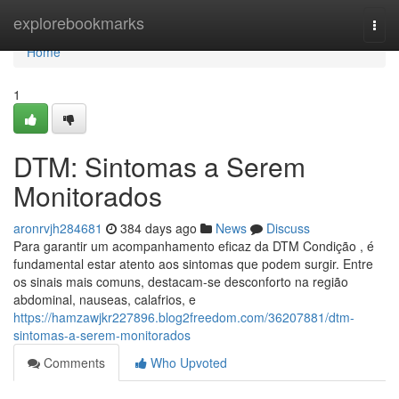
Home
explorebookmarks
Togg
navi
Home
1
DTM: Sintomas a Serem
Monitorados
aronrvjh284681
384 days ago
News
Discuss
Para garantir um acompanhamento eficaz da DTM Condição , é
fundamental estar atento aos sintomas que podem surgir. Entre
os sinais mais comuns, destacam-se desconforto na região
abdominal, nauseas, calafrios, e
https://hamzawjkr227896.blog2freedom.com/36207881/dtm-
sintomas-a-serem-monitorados
Comments
Who Upvoted