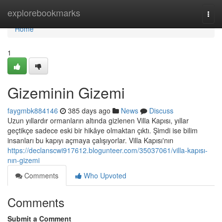
Home
explorebookmarks
Togg
navi
Home
1
Gizeminin Gizemi
faygmbk884146
385 days ago
News
Discuss
Uzun yıllardır ormanların altında gizlenen Villa Kapısı, yıllar
geçtikçe sadece eski bir hikâye olmaktan çıktı. Şimdi ise bilim
insanları bu kapıyı açmaya çalışıyorlar. Villa Kapısı'nın
https://declanscwi917612.blogunteer.com/35037061/villa-kapısı-
nın-gizemi
Comments
Who Upvoted
Comments
Submit a Comment