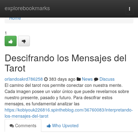
Home
explorebookmarks
Togg
navi
Home
1
Descifrando los Mensajes del
Tarot
orlandoakrd786258
383 days ago
News
Discuss
El camino del tarot nos permite conectar con nuestra mente.
Cada imagen posee un valor único que puede revelarnos sobre
nuestro presente, pasado y futuro. Para descifrar estos
mensajes, es fundamental analizar las
https://kobiyouk226816.spintheblog.com/36760083/interpretando-
los-mensajes-del-tarot
Comments
Who Upvoted