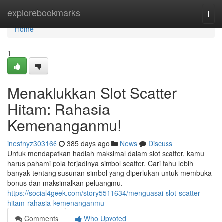
Home
explorebookmarks
Togg
navi
Home
1
Menaklukkan Slot Scatter
Hitam: Rahasia
Kemenanganmu!
inesfnyz303166
385 days ago
News
Discuss
Untuk mendapatkan hadiah maksimal dalam slot scatter, kamu
harus pahami pola terjadinya simbol scatter. Cari tahu lebih
banyak tentang susunan simbol yang diperlukan untuk membuka
bonus dan maksimalkan peluangmu.
https://social4geek.com/story5511634/menguasai-slot-scatter-
hitam-rahasia-kemenanganmu
Comments
Who Upvoted