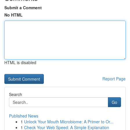
Submit a Comment
No HTML
HTML is disabled
Report Page
Search
Go
Published News
1
Unlock Your Mouth Microbiome: A Primer to Or...
1
Check Your Web Speed: A Simple Explanation