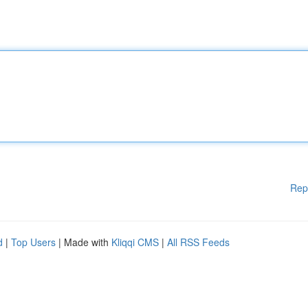
Rep
d
|
Top Users
| Made with
Kliqqi CMS
|
All RSS Feeds