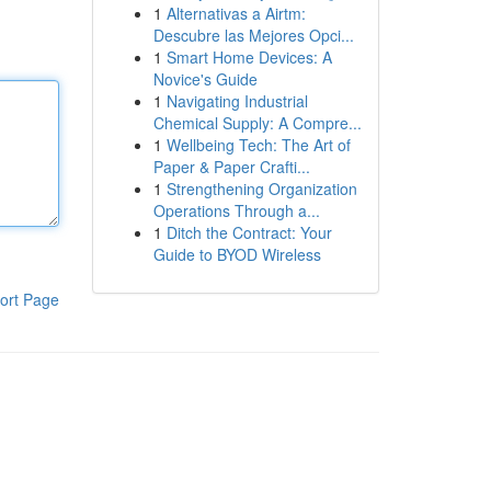
1
Alternativas a Airtm:
Descubre las Mejores Opci...
1
Smart Home Devices: A
Novice's Guide
1
Navigating Industrial
Chemical Supply: A Compre...
1
Wellbeing Tech: The Art of
Paper & Paper Crafti...
1
Strengthening Organization
Operations Through a...
1
Ditch the Contract: Your
Guide to BYOD Wireless
ort Page