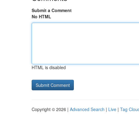
Submit a Comment
No HTML
HTML is disabled
Copyright © 2026 |
Advanced Search
|
Live
|
Tag Clou