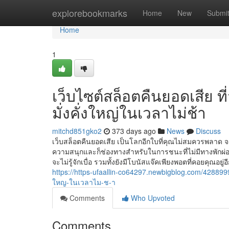
Home
explorebookmarks
Home
New
Submi
Home
1
เว็บไซต์สล็อตคืนยอดเสีย ที
มั่งคั่งใหญ่ในเวลาไม่ช้า
mitchd851gko2
373 days ago
News
Discuss
เว็บสล็อตคืนยอดเสีย เป็นโลกอีกใบที่คุณไม่สมควรพลาด จา
ความสนุกและก็ช่องทางสำหรับในการชนะที่ไม่มีทางพักผ่อน 
จะไม่รู้จักเบื่อ รวมทั้งยังมีโบนัสแจ๊คเพียงพอตที่คอยคุณอยู
https://https-ufaallin-co64297.newbigblog.com/42
ใหญ-ในเวลาไม-ช-า
Comments
Who Upvoted
Comments