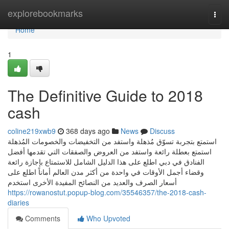
Home
explorebookmarks
Togg
navi
Home
1
The Definitive Guide to 2018
cash
coline219xwb9
368 days ago
News
Discuss
استمتع بتجربة تسوّق مُذهلة واستفد من التخفيضات والخصومات المُذهلة
استمتع بعطلة رائعة واستفد من العروض والصفقات التي تقدمها أفضل
الفنادق في دبي اطلع على هذا الدليل الشامل للاستمتاع بإجازة رائعة
وقضاء أجمل الأوقات في واحدة من أكثر مدن العالم أماناً اطلع على
أسعار الصرف والعديد من النصائح المفيدة الأخرى استخدم
https://rowanostut.popup-blog.com/35546357/the-2018-cash-
diaries
Comments
Who Upvoted