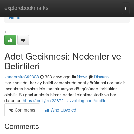
Home
explorebookmarks
Togg
navi
Home
1
Adet Gecikmesi: Nedenler ve
Belirtileri
xandercfrc692328
363 days ago
News
Discuss
Her kadında, her ay belirli zamanlarda adet görülmesi normaldir.
İnsanların bazıları için menstruasyon döngüsünde farklılıklar
olabilir. Bu gecikmelerin birçok nedeni olabilmektedir ve her
durumun
https://mollyjzcf228721.azzablog.com/profile
Comments
Who Upvoted
Comments