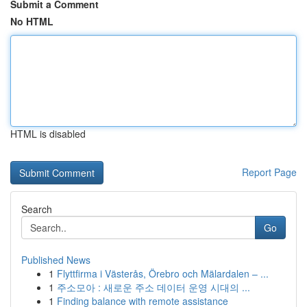
Submit a Comment
No HTML
HTML is disabled
Report Page
Search
Go
Published News
1
Flyttfirma i Västerås, Örebro och Mälardalen – ...
1
주소모아 : 새로운 주소 데이터 운영 시대의 ...
1
Finding balance with remote assistance