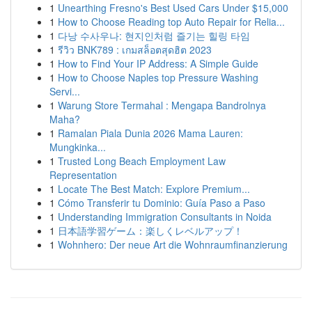
1
Unearthing Fresno's Best Used Cars Under $15,000
1
How to Choose Reading top Auto Repair for Relia...
1
다낭 수사우나: 현지인처럼 즐기는 힐링 타임
1
รีวิว BNK789 : เกมสล็อตสุดฮิต 2023
1
How to Find Your IP Address: A Simple Guide
1
How to Choose Naples top Pressure Washing
Servi...
1
Warung Store Termahal : Mengapa Bandrolnya
Maha?
1
Ramalan Piala Dunia 2026 Mama Lauren:
Mungkinka...
1
Trusted Long Beach Employment Law
Representation
1
Locate The Best Match: Explore Premium...
1
Cómo Transferir tu Dominio: Guía Paso a Paso
1
Understanding Immigration Consultants in Noida
1
日本語学習ゲーム：楽しくレベルアップ！
1
Wohnhero: Der neue Art die Wohnraumfinanzierung