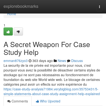
Home
explorebookmarks
Togg
navi
Home
1
A Secret Weapon For Case
Study Help
emman876zyo3
363 days ago
News
Discuss
La security de la vie privée est importante pour nous, c'est
pourquoi vous avez la possibilité de désactiver certains styles de
stockage qui ne sont pas nécessaires au fonctionnement de
foundation du web site World wide web. Le blocage de certaines
catégories peut avoir un effects sur votre expérience du
https://case-study-analysis71984.verybigblog.com/35753431/5-
simple-statements-about-case-study-assignment-help-explained
Comments
Who Upvoted