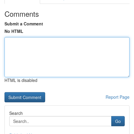
Comments
Submit a Comment
No HTML
HTML is disabled
Report Page
Search
Go