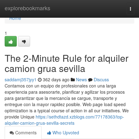
Home
explorebookmarks
Togg
navi
Home
1
The 2-Minute Rule for alquiler
camion grua sevilla
saddamj357jyy1
362 days ago
News
Discuss
Contamos con un equipo de profesionales con una larga
experiencia para asesorarte, planificar y agilizar los procesos
para garantizar que la mercancía se cargue, transporte y
entregue con la mayor rapidez posible. Web page load speed
optimization is a typical course of action in all our initiatives. We
provide Unique
https://sethdtazd.xzblogs.com/77178363/top-
alquiler-camion-grua-sevilla-secrets
Comments
Who Upvoted