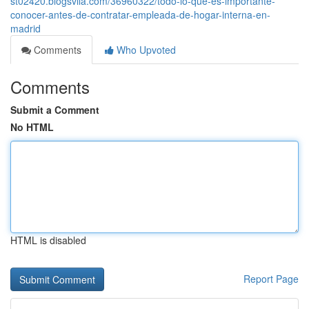
st02420.blogsvila.com/36960322/todo-lo-que-es-importante-
conocer-antes-de-contratar-empleada-de-hogar-interna-en-
madrid
Comments
Who Upvoted
Comments
Submit a Comment
No HTML
HTML is disabled
Report Page