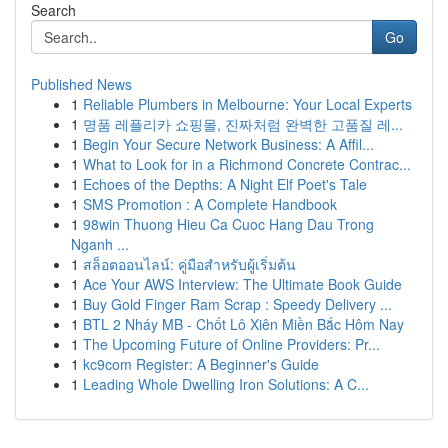
Search
Go
Published News
1
Reliable Plumbers in Melbourne: Your Local Experts
1
명품 레플리카 쇼핑몰, 진짜처럼 완벽한 고품질 레...
1
Begin Your Secure Network Business: A Affil...
1
What to Look for in a Richmond Concrete Contrac...
1
Echoes of the Depths: A Night Elf Poet's Tale
1
SMS Promotion : A Complete Handbook
1
98win Thuong Hieu Ca Cuoc Hang Dau Trong
Nganh ...
1
สล็อตออนไลน์: คู่มือสำหรับผู้เริ่มต้น
1
Ace Your AWS Interview: The Ultimate Book Guide
1
Buy Gold Finger Ram Scrap : Speedy Delivery ...
1
BTL 2 Nháy MB - Chốt Lô Xiên Miền Bắc Hôm Nay
1
The Upcoming Future of Online Providers: Pr...
1
kc9com Register: A Beginner's Guide
1
Leading Whole Dwelling Iron Solutions: A C...