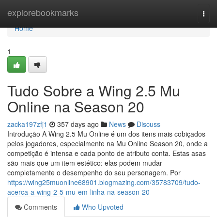
Home
explorebookmarks
Togg
navi
Home
1
Tudo Sobre a Wing 2.5 Mu
Online na Season 20
zacka197zfj1
357 days ago
News
Discuss
Introdução A Wing 2.5 Mu Online é um dos itens mais cobiçados
pelos jogadores, especialmente na Mu Online Season 20, onde a
competição é intensa e cada ponto de atributo conta. Estas asas
são mais que um item estético: elas podem mudar
completamente o desempenho do seu personagem. Por
https://wing25muonline68901.blogmazing.com/35783709/tudo-
acerca-a-wing-2-5-mu-em-linha-na-season-20
Comments
Who Upvoted