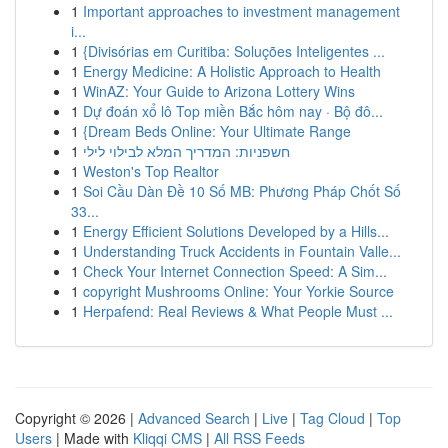
1
Important approaches to investment management
i...
1
{Divisórias em Curitiba: Soluções Inteligentes ...
1
Energy Medicine: A Holistic Approach to Health
1
WinAZ: Your Guide to Arizona Lottery Wins
1
Dự đoán xổ lô Top miền Bắc hôm nay · Bộ đô...
1
{Dream Beds Online: Your Ultimate Range
1
חשפניות: המדריך המלא לבילוי לילי
1
Weston's Top Realtor
1
Soi Cầu Dàn Đề 10 Số MB: Phương Pháp Chốt Số
33...
1
Energy Efficient Solutions Developed by a Hills...
1
Understanding Truck Accidents in Fountain Valle...
1
Check Your Internet Connection Speed: A Sim...
1
copyright Mushrooms Online: Your Yorkie Source
1
Herpafend: Real Reviews & What People Must ...
Copyright © 2026 |
Advanced Search
|
Live
|
Tag Cloud
|
Top
Users
| Made with
Kliqqi CMS
|
All RSS Feeds