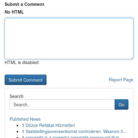
Submit a Comment
No HTML
HTML is disabled
Report Page
Search
Go
Published News
1
Düzce Refakat Hizmetleri
1
Vaststellingsovereenkomst controleren: Waarom h...
1
copyright is a powerful copyright compound that...