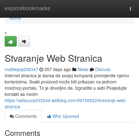
Home
explorebookmarks
Togg
navi
Home
1
Stvaranje Web Stranica
mattiejsqi206347
357 days ago
News
Discuss
Internet stranica je šansa da svojoj kompaniji promijenite njemu
korisnicima. Svaki proizvod može biti prikazan na jednom
mrežnoj>portalu. To je dovoljno da. Izgradite u sebi Posjedujte
kontakt sa novim
https://safauurp033244.widblog.com/89726522/kreiranje-web-
stranica
Comments
Who Upvoted
Comments